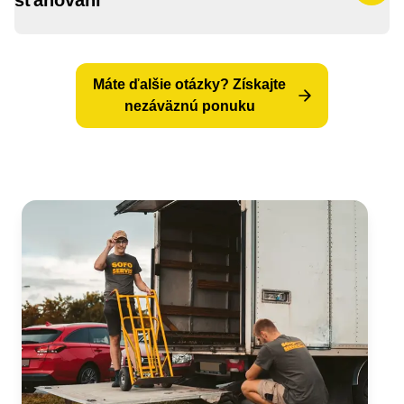
sťahovaní
Sťahovanie v rámci EÚ vs. sťahovanie
Máte ďalšie otázky? Získajte
mimo EÚ
nezáväznú ponuku
Balenie a ochrana vecí pri medzinárodnom
transporte
Poistenie vecí pri medzinárodnom
sťahovaní
Čas prepravy a sledovanie zásielky