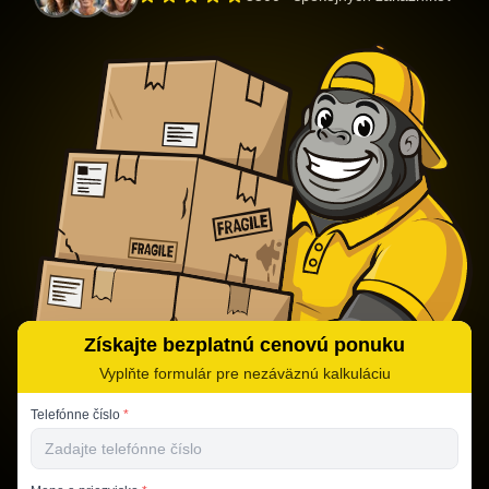
Získajte bezplatnú cenovú ponuku
Vyplňte formulár pre nezáväznú kalkuláciu
Telefónne číslo
*