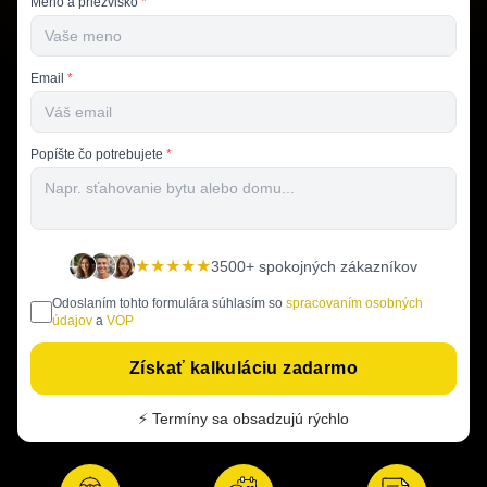
Meno a priezvisko
*
Email
*
Popíšte čo potrebujete
*
★★★★★
3500+ spokojných zákazníkov
Odoslaním tohto formulára súhlasím so
spracovaním osobných
údajov
a
VOP
Získať kalkuláciu zadarmo
⚡ Termíny sa obsadzujú rýchlo