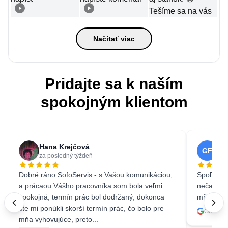
Načítať viac
Pridajte sa k naším
spokojným klientom
Hana Krejčová
Ga
GF
za posledný týždeň
3 w
Dobré ráno SofoServis - s Vašou komunikáciou,
Spoľahliv
a prácaou Vášho pracovníka som bola veľmi
nečakala 
spokojnä, termín prác bol dodržaný, dokonca
mňa ešte 
ste mi ponúkli skorší termín prác, čo bolo pre
Google 
mňa vyhovujúce, preto...