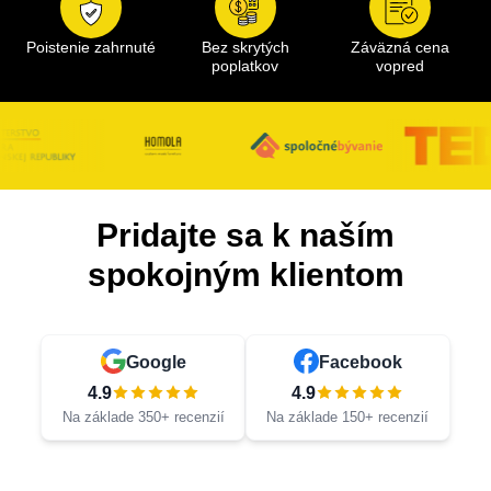
Poistenie zahrnuté
Bez skrytých
Záväzná cena
poplatkov
vopred
Pridajte sa k naším
spokojným klientom
Google
Facebook
4.9
4.9
Na základe 350+ recenzií
Na základe 150+ recenzií