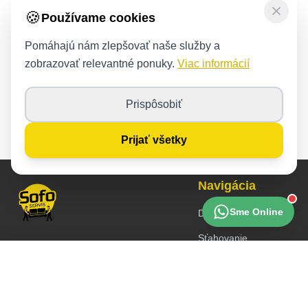
Sťahovanie bytov a domov
🍪
Používame cookies
Spoľahlivé sťahovanie bytov a rodinných domov.
Pomáhajú nám zlepšovať naše služby a
zobrazovať relevantné ponuky.
Viac informácií
Sťahovanie kancelárií
Prispôsobiť
Rýchle sťahovanie firiem s minimálnym prestojom.
Prijať všetky
Navigácia
Sme Online
Domov
Sťahovanie
Sofoservices s. r. o.
Vypratávanie
Cenová ponuka
Zavolať
Lermontovova 3
811 05 Bratislava
Montáž nábytku
IČO: 55333800