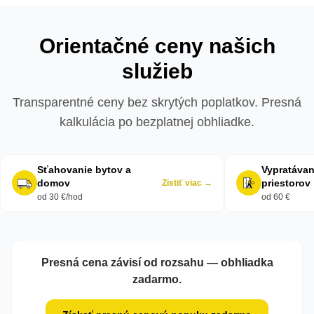
Orientačné ceny našich
služieb
Transparentné ceny bez skrytých poplatkov. Presná
kalkulácia po bezplatnej obhliadke.
Sťahovanie bytov a
Vypratávan
domov
priestorov
Zistiť viac →
od 30 €/hod
od 60 €
Presná cena závisí od rozsahu — obhliadka
zadarmo.