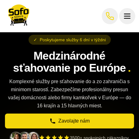
✓
Poskytujeme služby 6 dní v týždni
Medzinárodné
sťahovanie po Európe
.
Komplexné služby pre sťahovanie do a zo zahraničia s
minimom starostí. Zabezpečíme profesionálny presun
vašej domácnosti alebo firmy kamkoľvek v Európe — do
16 krajín a 15 hlavných miest.
Zavolajte nám
3500+ spokojných zákazníkov