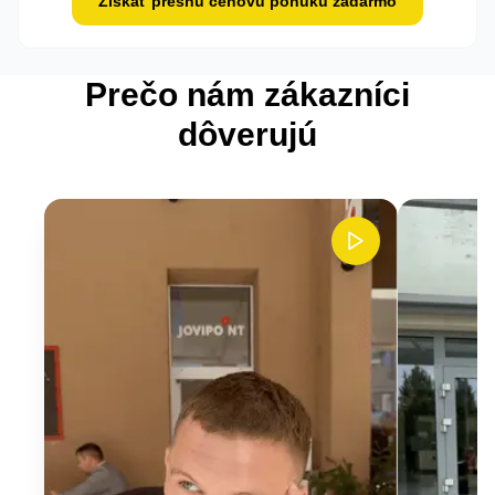
Získať presnú cenovú ponuku zadarmo
Prečo nám zákazníci
dôverujú