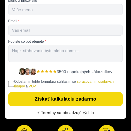
Meno a priezvisko
*
Email
*
Popíšte čo potrebujete
*
★★★★★
3500+ spokojných zákazníkov
Odoslaním tohto formulára súhlasím so
spracovaním osobných
údajov
a
VOP
Získať kalkuláciu zadarmo
⚡ Termíny sa obsadzujú rýchlo