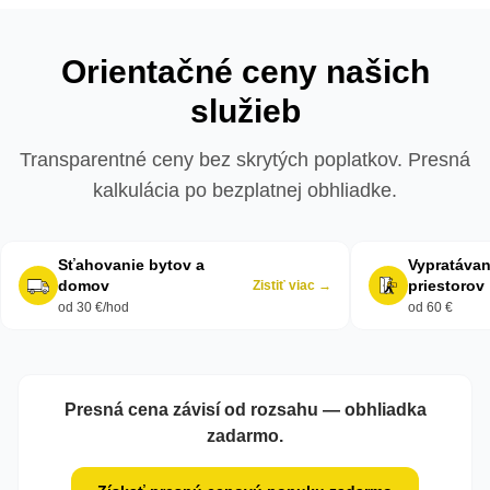
Orientačné ceny našich
služieb
Transparentné ceny bez skrytých poplatkov. Presná
kalkulácia po bezplatnej obhliadke.
Sťahovanie bytov a
Vypratávan
domov
priestorov
Zistiť viac →
od 30 €/hod
od 60 €
Presná cena závisí od rozsahu — obhliadka
zadarmo.