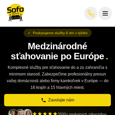
✓
Poskytujeme služby 6 dní v týždni
Medzinárodné
sťahovanie po Európe
.
Komplexné služby pre sťahovanie do a zo zahraničia s
minimom starostí. Zabezpečíme profesionálny presun
vašej domácnosti alebo firmy kamkoľvek v Európe — do
16 krajín a 15 hlavných miest.
Zavolajte nám
3500+ spokojných zákazníkov