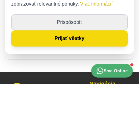
Sťahovanie bytov a domov
zobrazovať relevantné ponuky.
Viac informácií
Spoľahlivé sťahovanie bytov a rodinných domov.
Prispôsobiť
Prijať všetky
Sťahovanie kancelárií
Rýchle sťahovanie firiem s minimálnym prestojom.
Sme Online
Navigácia
Cenová ponuka
Zavolať
Domov
Sťahovanie
Sofoservices s. r. o.
Vypratávanie
Lermontovova 3
811 05 Bratislava
Montáž nábytku
IČO: 55333800