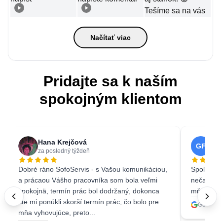
Načítať viac
Pridajte sa k naším
spokojným klientom
Hana Krejčová
Ga
GF
za posledný týždeň
3 w
Dobré ráno SofoServis - s Vašou komunikáciou,
Spoľahliv
a prácaou Vášho pracovníka som bola veľmi
nečakala 
spokojnä, termín prác bol dodržaný, dokonca
mňa ešte 
ste mi ponúkli skorší termín prác, čo bolo pre
Google 
mňa vyhovujúce, preto...