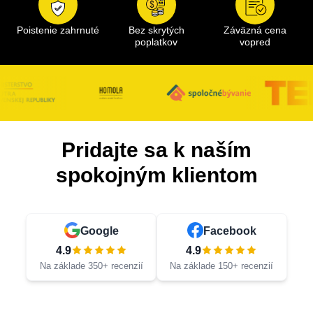
Poistenie zahrnuté
Bez skrytých
Záväzná cena
poplatkov
vopred
Pridajte sa k naším
spokojným klientom
Google
Facebook
4.9
4.9
Na základe 350+ recenzií
Na základe 150+ recenzií