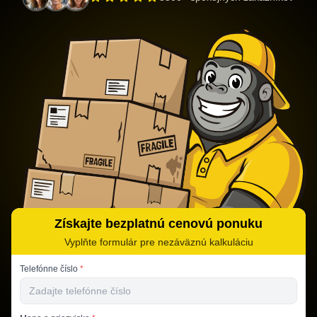
Získajte bezplatnú cenovú ponuku
Vyplňte formulár pre nezáväznú kalkuláciu
Telefónne číslo
*