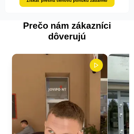
Získať presnú cenovú ponuku zadarmo
Prečo nám zákazníci
dôverujú