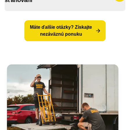
sťahovaní
Sťahovanie v rámci EÚ vs. sťahovanie
Máte ďalšie otázky? Získajte
mimo EÚ
nezáväznú ponuku
Balenie a ochrana vecí pri medzinárodnom
transporte
Poistenie vecí pri medzinárodnom
sťahovaní
Čas prepravy a sledovanie zásielky