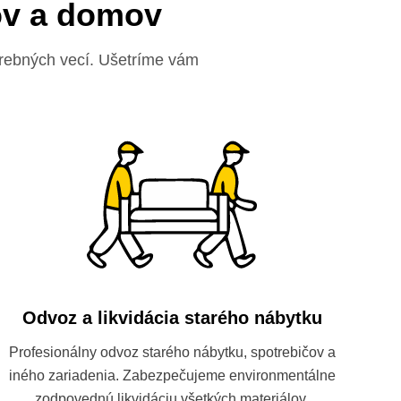
ov a domov
trebných vecí. Ušetríme vám
Odvoz a likvidácia starého nábytku
Profesionálny odvoz starého nábytku, spotrebičov a
iného zariadenia. Zabezpečujeme environmentálne
zodpovednú likvidáciu všetkých materiálov.