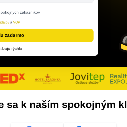
spokojných zákazníkov
údajov
a
VOP
ciu zadarmo
dzujú rýchlo
te sa k naším spokojným k