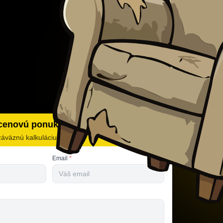
 cenovú ponuku
záväznú kalkuláciu
Email
*