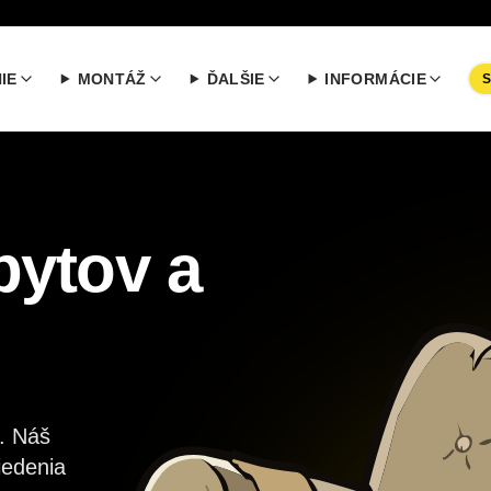
IE
MONTÁŽ
ĎALŠIE
INFORMÁCIE
bytov a
. Náš
iedenia