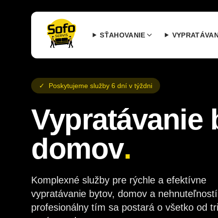
SŤAHOVANIE
VYPRATÁVAN
✓
Poskytujeme služby 6 dní v týždni
Vypratávanie 
domov
.
Komplexné služby pre rýchle a efektívne
vypratávanie bytov, domov a nehnuteľností
profesionálny tím sa postará o všetko od tr