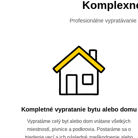
Komplexné
Profesionálne vypratávanie
Kompletné vypratanie bytu alebo domu
Vypratáme celý byt alebo dom vrátane všetkých
miestností, pivnice a podkrovia. Postaráme sa o
triedenie vecí a ich následné zneškodnenie alebo