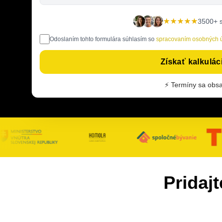
★★★★★
3500+ 
Odoslaním tohto formulára súhlasím so
spracovaním osobných 
Získať kalkulá
⚡ Termíny sa obsa
Pridaj