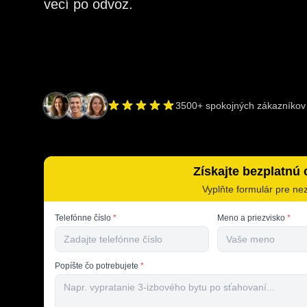
vecí po odvoz.
3500+ spokojných zákazníkov
Získajte bezplatnú
Vyplňte formulár pre ne
Telefónne číslo
*
Meno a priezvisko
*
Popíšte čo potrebujete
*