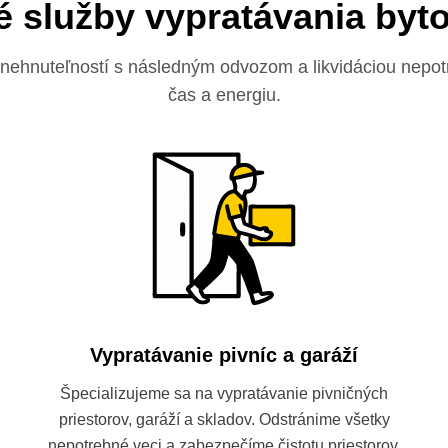
 služby vypratávania byt
 nehnuteľností s následným odvozom a likvidáciou nepo
čas a energiu.
Vypratávanie pivníc a garáží
Špecializujeme sa na vypratávanie pivničných
priestorov, garáží a skladov. Odstránime všetky
nepotrebné veci a zabezpečíme čistotu priestorov.