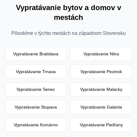
Vypratávanie bytov a domov v
mestách
Pôsobíme v týchto mestách na západnom Slovensku
Vypratávanie
Bratislava
Vypratávanie
Nitra
Vypratávanie
Trnava
Vypratávanie
Pezinok
Vypratávanie
Senec
Vypratávanie
Malacky
Vypratávanie
Stupava
Vypratávanie
Galanta
Vypratávanie
Komárno
Vypratávanie
Piešťany