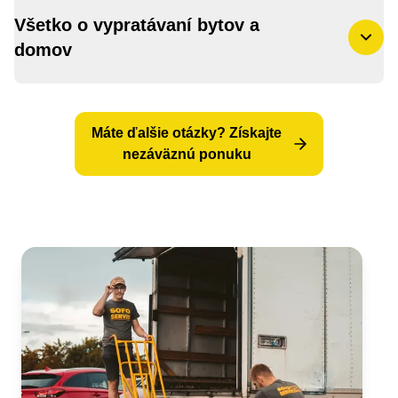
Všetko o vypratávaní bytov a
domov
Čo je profesionálne vypratávanie a kedy ho
Máte ďalšie otázky? Získajte
potrebujete?
nezáväznú ponuku
Ako prebieha vypratávanie — proces krok
za krokom
Cena vypratávania — čo ovplyvňuje sumu?
Vypratávanie po zosnulých — diskrétna a
citlivá služba
Ekologická likvidácia odpadu — čo s