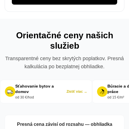
Orientačné ceny našich
služieb
Transparentné ceny bez skrytých poplatkov. Presná
kalkulácia po bezplatnej obhliadke.
Sťahovanie bytov a
Búracie a
domov
práce
Zistiť viac →
od 30 €/hod
od 15 €/m²
Presná cena závisí od rozsahu — obhliadka