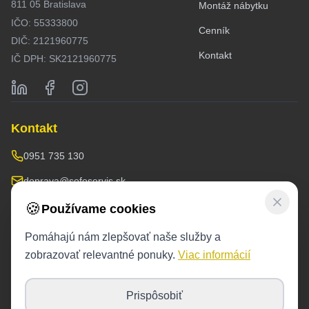
811 05 Bratislava
Montáž nábytku
IČO: 55333800
Cenník
DIČ: 2121960775
Kontakt
IČ DPH: SK2121960775
Kontakt
0951 735 130
doprava@sofoservis.sk
Sklad / prevádzka:
🍪
Používame cookies
Závodná 53,
pri modrých kontajneroch
Pomáhajú nám zlepšovať naše služby a
Otváracie hodiny:
zobrazovať relevantné ponuky.
Viac informácií
6 dní v týždni 8:00-17:00
Prispôsobiť