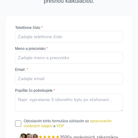
presnou kalkuláciou.
Telefónne číslo
*
Meno a priezvisko
*
Email
:
*
Popíšte čo potrebujete
*
Odoslaním tohto formulára súhlasím so
spracovaním
osobných údajov
a
VOP
★★★★★
3500+ spokojných zákazníkov