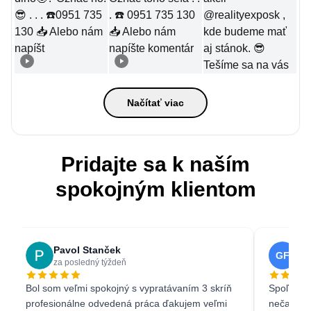
Načítať viac
Pridajte sa k naším
spokojným klientom
Pavol Stanček
Gabri
GF
za posledný týždeň
3 week
Bol som veľmi spokojný s vypratávaním 3 skríň
Spoľahlivosť
profesionálne odvedená práca ďakujem veľmi
nečakala že