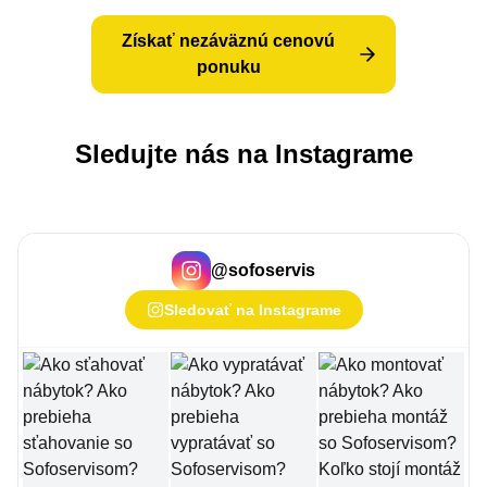
Získať nezáväznú cenovú
ponuku
Sledujte nás na Instagrame
@
sofoservis
Sledovať na Instagrame