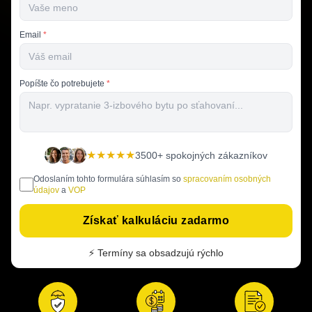
Email
*
Popíšte čo potrebujete
*
★★★★★
3500+ spokojných zákazníkov
Odoslaním tohto formulára súhlasím so
spracovaním osobných
údajov
a
VOP
Získať kalkuláciu zadarmo
⚡ Termíny sa obsadzujú rýchlo