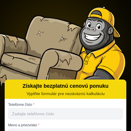
Získajte bezplatnú cenovú ponuku
Vyplňte formulár pre nezáväznú kalkuláciu
Telefónne číslo
*
Meno a priezvisko
*