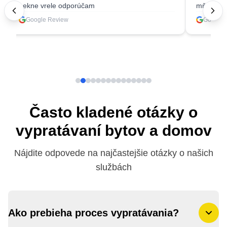
pekne vrele odporúčam
mňa ešte aj 
Google Review
Google Rev
Často kladené otázky o
vypratávaní bytov a domov
Nájdite odpovede na najčastejšie otázky o našich
službách
Ako prebieha proces vypratávania?