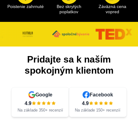
Poistenie zahrnuté
Bez skrytých
Záväzná cena
poplatkov
vopred
Pridajte sa k naším
spokojným klientom
Google
Facebook
4.9
4.9
Na základe 350+ recenzií
Na základe 150+ recenzií