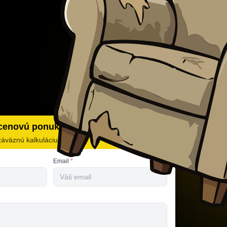
 cenovú ponuku
záväznú kalkuláciu
Email
*