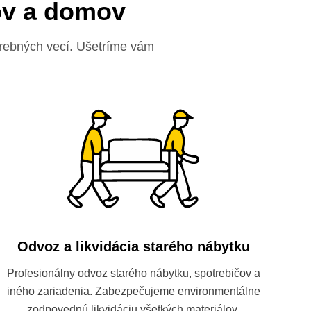
ov a domov
trebných vecí. Ušetríme vám
Odvoz a likvidácia starého nábytku
Profesionálny odvoz starého nábytku, spotrebičov a
iného zariadenia. Zabezpečujeme environmentálne
zodpovednú likvidáciu všetkých materiálov.