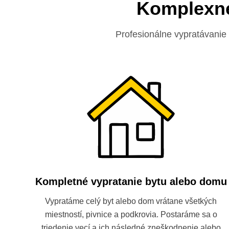
Komplexné
Profesionálne vypratávanie
Kompletné vypratanie bytu alebo domu
Vypratáme celý byt alebo dom vrátane všetkých
miestností, pivnice a podkrovia. Postaráme sa o
triedenie vecí a ich následné zneškodnenie alebo