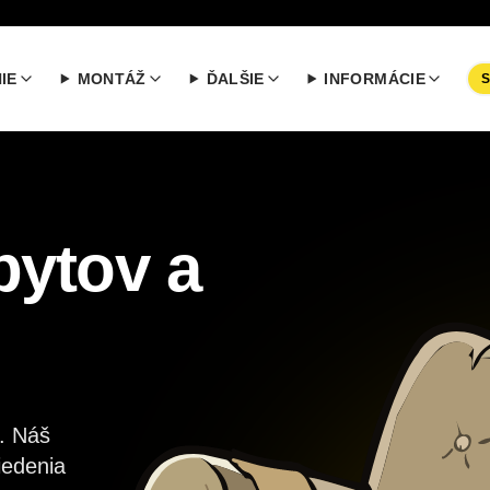
IE
MONTÁŽ
ĎALŠIE
INFORMÁCIE
bytov a
. Náš
iedenia