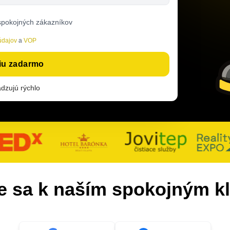
spokojných zákazníkov
údajov
a
VOP
ciu zadarmo
dzujú rýchlo
te sa k naším spokojným k