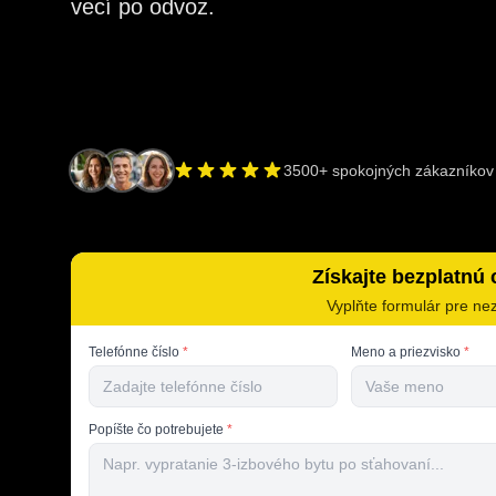
vecí po odvoz.
3500+ spokojných zákazníkov
Získajte bezplatnú
Vyplňte formulár pre ne
Telefónne číslo
*
Meno a priezvisko
*
Popíšte čo potrebujete
*