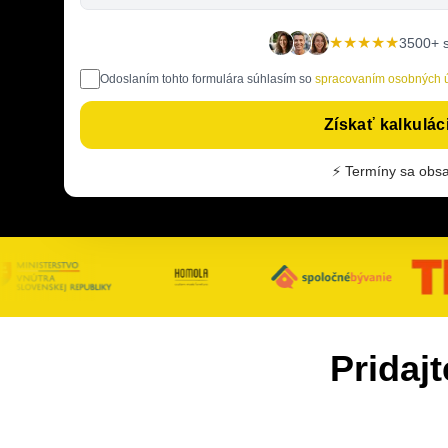
★★★★★
3500+ 
Odoslaním tohto formulára súhlasím so
spracovaním osobných 
Získať kalkulá
⚡ Termíny sa obsa
Pridaj