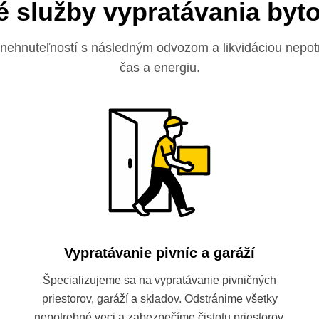
 služby vypratávania byt
 nehnuteľností s následným odvozom a likvidáciou nepo
čas a energiu.
Vypratávanie pivníc a garáží
Špecializujeme sa na vypratávanie pivničných
priestorov, garáží a skladov. Odstránime všetky
nepotrebné veci a zabezpečíme čistotu priestorov.