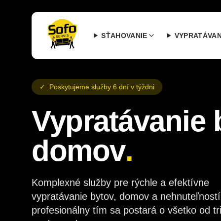
SŤAHOVANIE
VYPRATÁVAN
✓
Poskytujeme služby 6 dní v týždni
Vypratávanie 
domov
.
Komplexné služby pre rýchle a efektívne
vypratávanie bytov, domov a nehnuteľností
profesionálny tím sa postará o všetko od tr