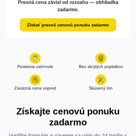
Presná cena závisí od rozsahu — obhliadka
zadarmo.
Získať presnú cenovú ponuku zadarmo
Poistenie zahrnuté
Bez skrytých poplatkov
Záväzná cena vopred
Skúsený tím
Získajte cenovú ponuku
zadarmo
Vyplňte formulár a ozveme sa vám do 24 hodín s