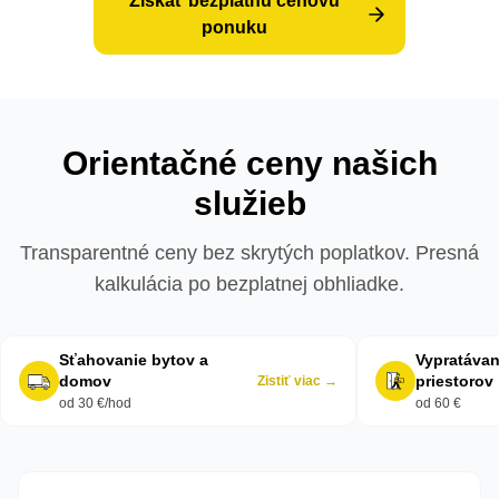
Získať bezplatnú cenovú
ponuku
Orientačné ceny našich
služieb
Transparentné ceny bez skrytých poplatkov. Presná
kalkulácia po bezplatnej obhliadke.
Sťahovanie bytov a
Vypratávan
domov
priestorov
Zistiť viac →
od 30 €/hod
od 60 €