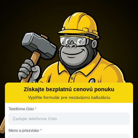
Získajte bezplatnú cenovú ponuku
Vyplňte formulár pre nezáväznú kalkuláciu
Telefónne číslo
*
Meno a priezvisko
*