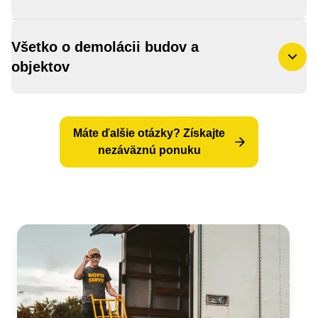
Všetko o demolácii budov a
objektov
Ekologická demolácia — čo sa stane s
Máte ďalšie otázky? Získajte
materiálom?
nezáväznú ponuku
Demolácia vs. rekonštrukcia — kedy sa
vyplatí demolovať?
Demolácia záhradných stavieb, garáží a
hospodárskych budov
Poistenie a zodpovednosť počas
demolácie