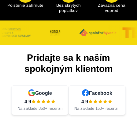
Poistenie zahrnuté
Bez skrytých
Záväzná cena
poplatkov
vopred
Pridajte sa k naším
spokojným klientom
Google
Facebook
4.9
4.9
Na základe 350+ recenzií
Na základe 150+ recenzií