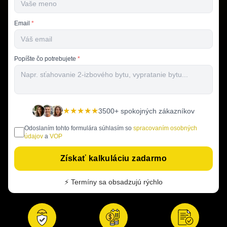
Email
*
Popíšte čo potrebujete
*
★★★★★
3500+ spokojných zákazníkov
Odoslaním tohto formulára súhlasím so
spracovaním osobných
údajov
a
VOP
Získať kalkuláciu zadarmo
⚡ Termíny sa obsadzujú rýchlo