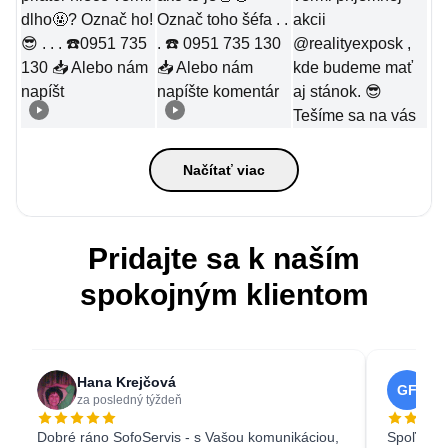
Načítať viac
Pridajte sa k naším
spokojným klientom
Hana Krejčová
Ga
GF
za posledný týždeň
3 w
Dobré ráno SofoServis - s Vašou komunikáciou,
Spoľahliv