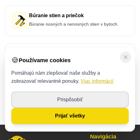
Búranie stien a priečok
Búranie nosných a nenosných stien v bytoch.
Odvoz stavebného odpadu
🍪
Používame cookies
Rýchly odvoz suťa, podláh a stavebného odpadu.
Pomáhajú nám zlepšovať naše služby a
zobrazovať relevantné ponuky.
Viac informácií
Hodinový manžel
Prispôsobiť
Drobné opravy, inštalácie a domáce práce.
Prijať všetky
Navigácia