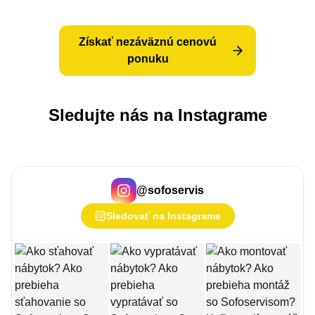
Získať nezáväznú cenovú
ponuku
Sledujte nás na Instagrame
@
sofoservis
Sledovať na Instagrame