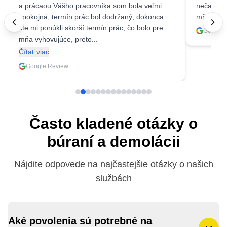
a prácaou Vášho pracovníka som bola veľmi
nečakala 
spokojnä, termín prác bol dodržaný, dokonca
mňa ešte 
ste mi ponúkli skorší termín prác, čo bolo pre
Google 
mňa vyhovujúce, preto...
Čítať viac
Google Review
Často kladené otázky o
búraní a demolácii
Nájdite odpovede na najčastejšie otázky o našich
službách
Aké povolenia sú potrebné na